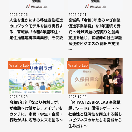
2026.07.06
2026.07.01
人生を豊かにする移住定住推進
宮城県「令和8年度みやぎ創業
のロジックモデルを描き実行す
促進事業業務」を2年連続で受
る！宮城県「令和8年度移住・
託 ～地域課題の深掘りと創業
定住推進連携事業業務」を受託
支援を通じ、宮城発の社会課題
解決型ビジネスの 創出を支援
～
Wasshoi Lab
Wasshoi Lab
2026.06.29
2025.12.03
令和8年度「なとり共創ラボ」
「MIYAGI ZEBRA LAB 事業構
が始動～対話から、アイデアを
想アワード」開催レポート 〜
カタチに。市民・学生・企業・
社会性と経済性を両立する新し
行政が共に名取の未来を創る～
いビジネスのかたちを宮城から
生み出す〜