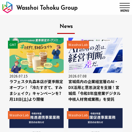
Wasshoi Tohoku Group
News
GM7
Wasshoi Lab
2026.07.15
2026.07.08
ラフェスタ丸森本店が夏季限定
宮城県内の企業経営層のAI・
オープン！「冷たすぎて、すみ
DX活用と意思決定を支援！宮
まシェイク」キャンペーンを7
城県「令和8年度産業デジタル
月18日(土)より開催
中核人材育成業務」を受託
Wasshoi Lab
Wasshoi Lab