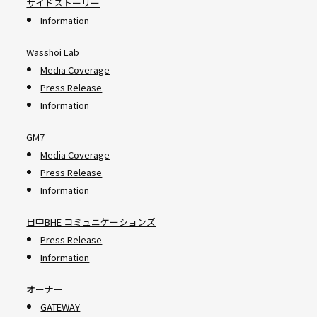
サイドストーリー
Information
Wasshoi Lab
Media Coverage
Press Release
Information
GM7
Media Coverage
Press Release
Information
日中BHE コミュニケーションズ
Press Release
Information
オーナー
GATEWAY