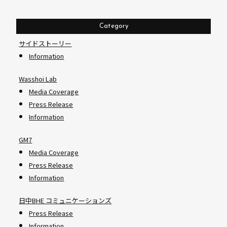
Category
サイドストーリー
Information
Wasshoi Lab
Media Coverage
Press Release
Information
GM7
Media Coverage
Press Release
Information
日中BHE コミュニケーションズ
Press Release
Information