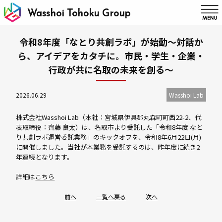
Wasshoi Tohoku Group
令和8年度「なとり共創ラボ」が始動～対話か
ら、アイデアをカタチに。市民・学生・企業・
行政が共に名取の未来を創る～
2026.06.29
Wasshoi Lab
株式会社Wasshoi Lab（本社：宮城県伊具郡丸森町町西22-2、代
表取締役：齊藤 良太）は、名取市より受託した「令和8年度 なと
り共創ラボ運営委託業務」のキックオフを、令和8年6月22日(月)
に開催しました。当社が本業務を受託するのは、昨年度に続き2
年連続となります。
詳細は
こちら
前へ︎
一覧へ戻る
次へ︎