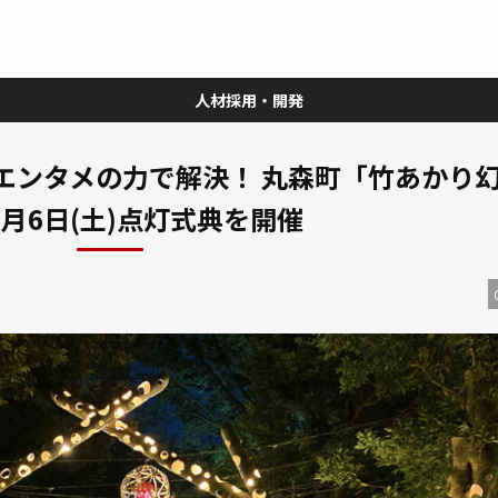
人材採用・開発
中途採用
学生（インターン）・新卒採用
人事戦略
WTG起業塾
エンタメの力で解決！ 丸森町「竹あかり
1月6日(土)点灯式典を開催