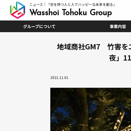
ニュース｜「志を持つ人と人でハッピーな未来を創る」
Wasshoi Tohoku Group
グループについて
事業内容
グループ概要
CEOメッセージ
ボードメンバー
文化
沿革
地域商社GM7 竹害を
夜」1
2021.11.01