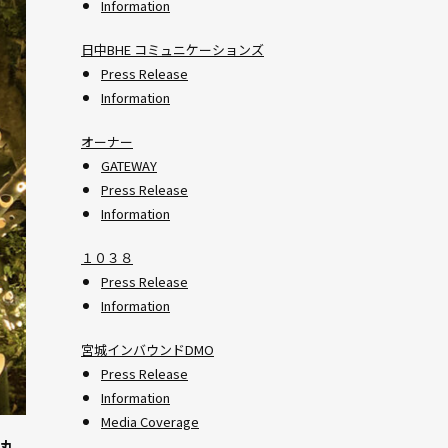
Information
日中BHE コミュニケーションズ
Press Release
Information
オーナー
GATEWAY
Press Release
Information
１０３８
Press Release
Information
宮城インバウンドDMO
Press Release
Information
Media Coverage
県丸