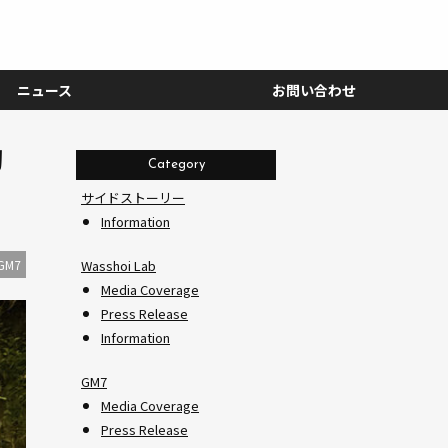
ニュース
お問い合わせ
幻
Category
サイドストーリー
Information
GM7
Wasshoi Lab
Media Coverage
Press Release
Information
GM7
Media Coverage
Press Release