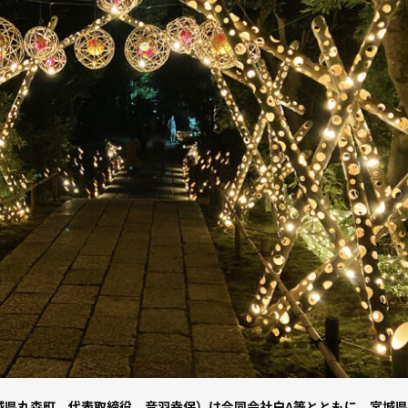
城県丸森町、代表取締役 音羽幸保）は合同会社白A等とともに、宮城