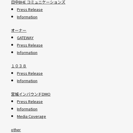
日中BHE コミュニケーションズ
Press Release
Information
オーナー
GATEWAY
Press Release
Information
１０３８
Press Release
Information
宮城インバウンドDMO
Press Release
Information
Media Coverage
other