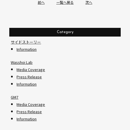
前へ︎
一覧へ戻る
次へ︎
Category
サイドストーリー
Information
Wasshoi Lab
Media Coverage
Press Release
Information
GM7
Media Coverage
Press Release
Information