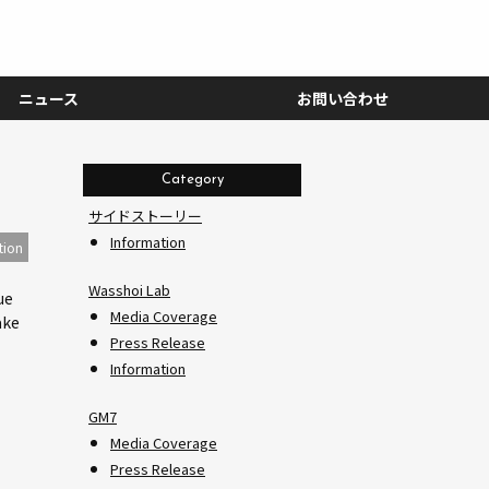
ニュース
お問い合わせ
Category
サイドストーリー
Information
tion
Wasshoi Lab
ue
Media Coverage
ake
Press Release
Information
GM7
Media Coverage
Press Release