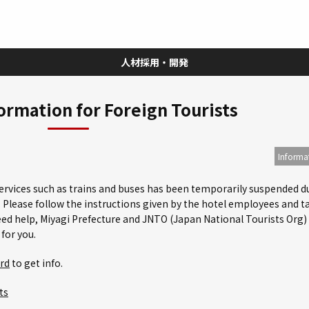
人材採用・開発
中途採用
学生（インターン）・新卒採用
人事戦略
WTG起業塾
ormation for Foreign Tourists
Informa
ervices such as trains and buses has been temporarily suspended d
. Please follow the instructions given by the hotel employees and t
 need help, Miyagi Prefecture and JNTO (Japan National Tourists Org)
for you.
rd
to get info.
ts