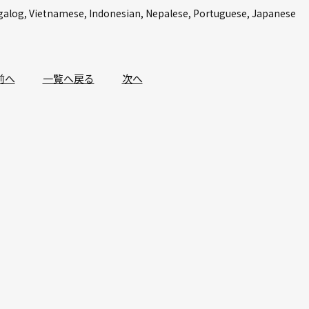
galog, Vietnamese, Indonesian, Nepalese, Portuguese, Japanese
前へ︎
一覧へ戻る
次へ︎