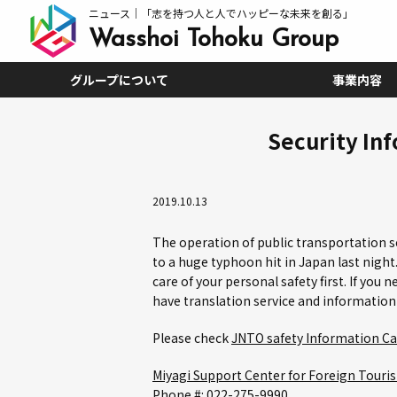
ニュース｜「志を持つ人と人でハッピーな未来を創る」
Wasshoi Tohoku Group
グループについて
事業内容
グループ概要
CEOメッセージ
ボードメンバー
文化
沿革
Security Inf
2019.10.13
The operation of public transportation s
to a huge typhoon hit in Japan last night
care of your personal safety first. If you
have translation service and information 
Please check
JNTO safety Information Ca
Miyagi Support Center for Foreign Touris
Phone #: 022-275-9990